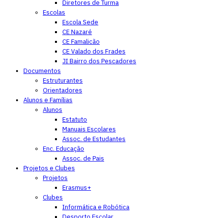
Diretores de Turma
Escolas
Escola Sede
CE Nazaré
CE Famalicão
CE Valado dos Frades
JI Bairro dos Pescadores
Documentos
Estruturantes
Orientadores
Alunos e Famílias
Alunos
Estatuto
Manuais Escolares
Assoc. de Estudantes
Enc. Educação
Assoc. de Pais
Projetos e Clubes
Projetos
Erasmus+
Clubes
Informática e Robótica
Desporto Escolar