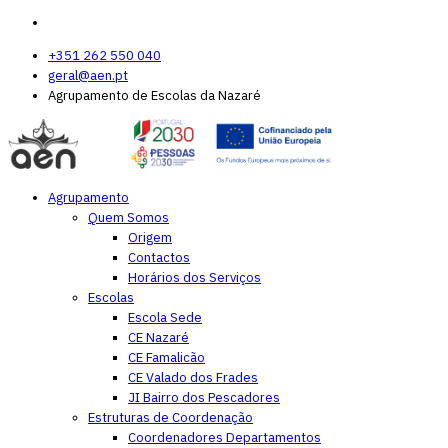
+351 262 550 040
geral@aen.pt
Agrupamento de Escolas da Nazaré
Agrupamento
Quem Somos
Origem
Contactos
Horários dos Serviços
Escolas
Escola Sede
CE Nazaré
CE Famalicão
CE Valado dos Frades
JI Bairro dos Pescadores
Estruturas de Coordenação
Coordenadores Departamentos